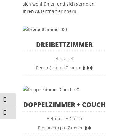
sich wohlfühlen und sich gerne an
Ihren Aufenthalt erinnern.
DREIBETTZIMMER
Betten: 3
Person(en) pro Zimmer:
Umschalten auf hohe Kontraste
DOPPELZIMMER + COUCH
Schrift vergrößern
Betten: 2 + Couch
Person(en) pro Zimmer: