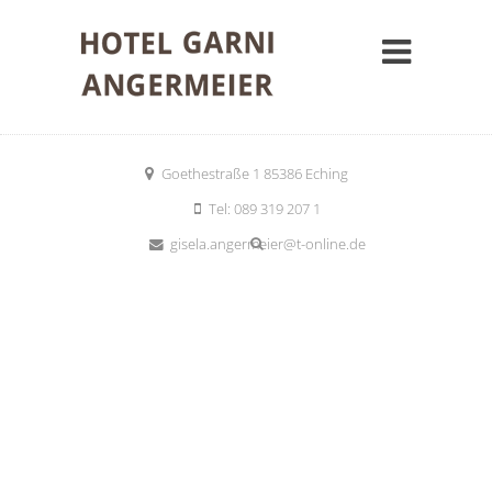
Goethestraße 1 85386 Eching
Tel: 089 319 207 1
gisela.angermeier@t-online.de
Bei uns sind Sie
immer gut gebettet!