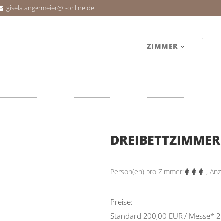
gisela.angermeier@t-online.de
ZIMMER
DREIBETTZIMMER
Person(en) pro Zimmer:
,
Anz
Preise:
Standard 200,00 EUR / Messe* 2