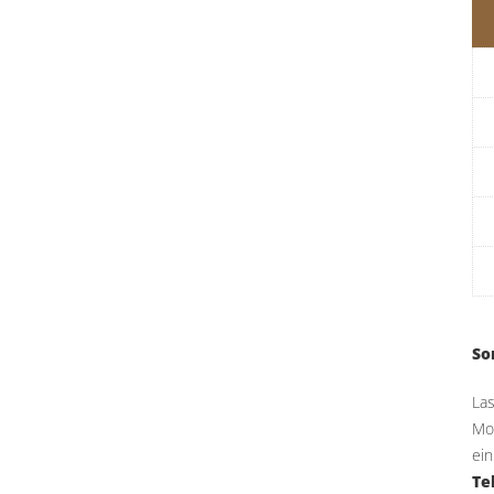
So
La
Mon
ein
Te