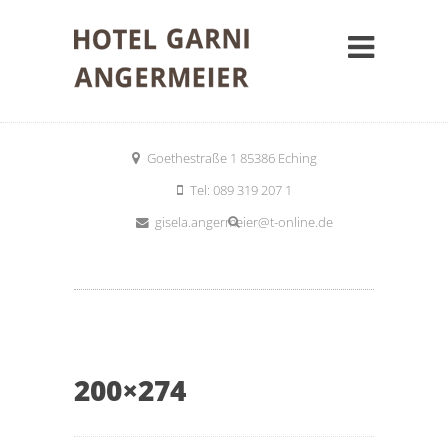
Goethestraße 1 85386 Eching
Tel: 089 319 207 1
gisela.angermeier@t-online.de
200×274