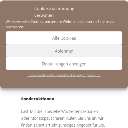
Cookie-Zustimmung
OKTOBERFESTPREIS
verwalten
Wir verwenden Cookies, um unsere Website und unseren Service zu
Einbettzimmer
198,00 Euro
optimieren.
Alle Cookies
Doppelzimmer
260,00 Euro
Ablehnen
Doppelzimmer + Couch
350,00 Euro
Einstellungen anzeigen
3-Bett-Zimmer
385,00 Euro
Cookie policy
Datenschutzerklärung
Impressum
Einbettzimmer (klein)
127,00 Euro
Sonderaktionen
Last-Minute, spezielle Wochenendaktionen
oder Monatspauschalen: Rufen Sie uns an, wir
finden garantiert ein günstiges Angebot für Sie.