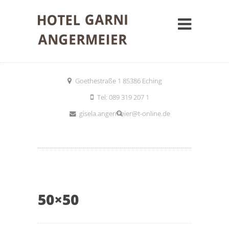
Goethestraße 1 85386 Eching
Tel: 089 319 207 1
gisela.angermeier@t-online.de
50×50