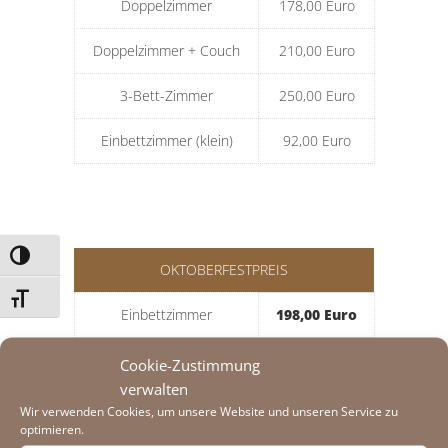
Doppelzimmer
178,00 Euro
Doppelzimmer + Couch
210,00 Euro
3-Bett-Zimmer
250,00 Euro
Einbettzimmer (klein)
92,00 Euro
Umschalten auf hohe Kontraste
OKTOBERFESTPREIS
Schrift vergrößern
Einbettzimmer
198,00 Euro
Doppelzimmer
260,00 Euro
Cookie-Zustimmung
verwalten
Doppelzimmer + Couch
350,00 Euro
Wir verwenden Cookies, um unsere Website und unseren Service zu
optimieren.