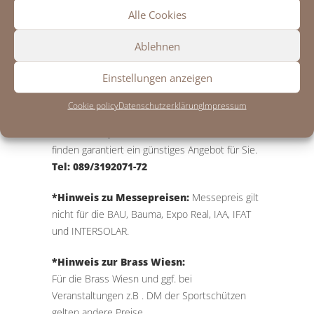
3-Bett-Zimmer
385,00 Euro
Alle Cookies
Einbettzimmer (klein)
127,00 Euro
Ablehnen
Einstellungen anzeigen
Sonderaktionen
Cookie policy
Datenschutzerklärung
Impressum
Last-Minute, spezielle Wochenendaktionen
oder Monatspauschalen: Rufen Sie uns an, wir
finden garantiert ein günstiges Angebot für Sie.
Tel: 089/3192071-72
*Hinweis zu Messepreisen:
Messepreis gilt
nicht für die BAU, Bauma, Expo Real, IAA, IFAT
und INTERSOLAR.
*Hinweis zur Brass Wiesn:
Für die Brass Wiesn und ggf. bei
Veranstaltungen z.B . DM der Sportschützen
gelten andere Preise.