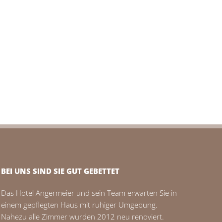
BEI UNS SIND SIE GUT GEBETTET
Das Hotel Angermeier und sein Team erwarten Sie in
einem gepflegten Haus mit ruhiger Umgebung.
Nahezu alle Zimmer wurden 2012 neu renoviert.