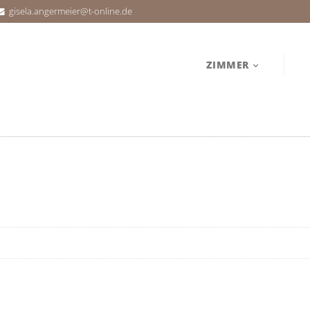
gisela.angermeier@t-online.de
ZIMMER