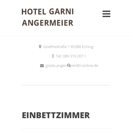
Goethestraße 1 85386 Eching
Tel: 089 319 207 1
gisela.angermeier@t-online.de
EINBETTZIMMER