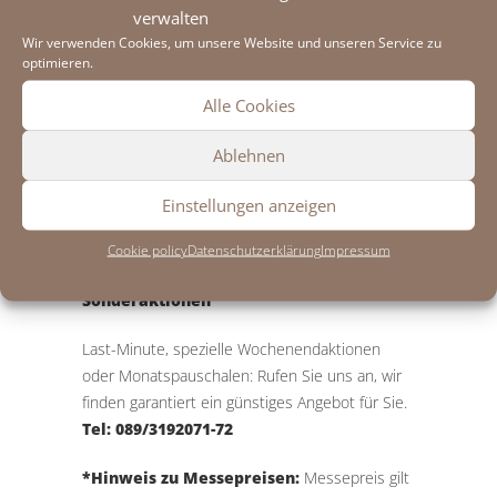
verwalten
Einbettzimmer
198,00 Euro
Wir verwenden Cookies, um unsere Website und unseren Service zu
optimieren.
Doppelzimmer
260,00 Euro
Alle Cookies
Doppelzimmer + Couch
350,00 Euro
Ablehnen
3-Bett-Zimmer
385,00 Euro
Einstellungen anzeigen
Einbettzimmer (klein)
127,00 Euro
Cookie policy
Datenschutzerklärung
Impressum
Sonderaktionen
Last-Minute, spezielle Wochenendaktionen
oder Monatspauschalen: Rufen Sie uns an, wir
finden garantiert ein günstiges Angebot für Sie.
Tel: 089/3192071-72
*Hinweis zu Messepreisen:
Messepreis gilt