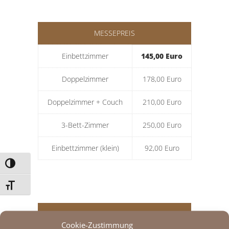
MESSEPREIS
Einbettzimmer
145,00 Euro
Doppelzimmer
178,00 Euro
Doppelzimmer + Couch
210,00 Euro
3-Bett-Zimmer
250,00 Euro
Einbettzimmer (klein)
92,00 Euro
Umschalten auf hohe Kontraste
Schrift vergrößern
OKTOBERFESTPREIS
Cookie-Zustimmung