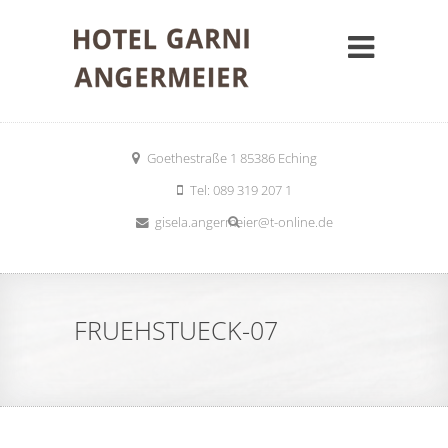
Goethestraße 1 85386 Eching
Tel: 089 319 207 1
gisela.angermeier@t-online.de
FRUEHSTUECK-07