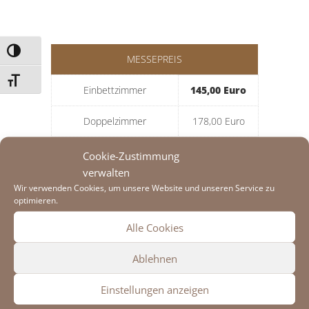
Umschalten auf hohe Kontraste
MESSEPREIS
Schrift vergrößern
Einbettzimmer
145,00 Euro
Doppelzimmer
178,00 Euro
Doppelzimmer + Couch
210,00 Euro
Cookie-Zustimmung
verwalten
3-Bett-Zimmer
250,00 Euro
Wir verwenden Cookies, um unsere Website und unseren Service zu
optimieren.
Einbettzimmer (klein)
92,00 Euro
Alle Cookies
Ablehnen
Einstellungen anzeigen
OKTOBERFESTPREIS