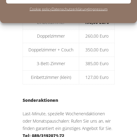
OKTOBERFESTPREIS
Cookie policy
Datenschutzerklärung
Impressum
Einbettzimmer
198,00 Euro
Doppelzimmer
260,00 Euro
Doppelzimmer + Couch
350,00 Euro
3-Bett-Zimmer
385,00 Euro
Einbettzimmer (klein)
127,00 Euro
Sonderaktionen
Last-Minute, spezielle Wochenendaktionen
oder Monatspauschalen: Rufen Sie uns an, wir
finden garantiert ein günstiges Angebot für Sie.
Tel: 089/3192071-72