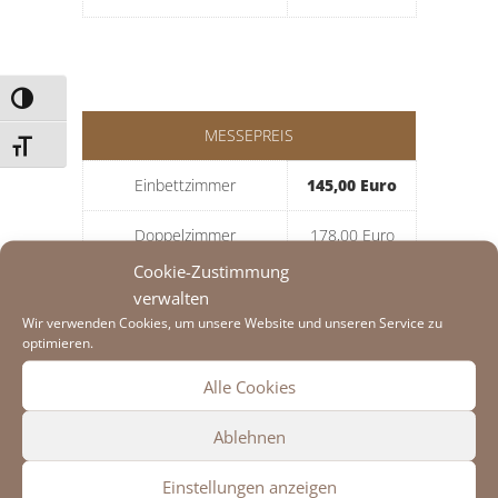
Umschalten auf hohe Kontraste
MESSEPREIS
Schrift vergrößern
Einbettzimmer
145,00 Euro
Doppelzimmer
178,00 Euro
Cookie-Zustimmung
Doppelzimmer + Couch
210,00 Euro
verwalten
Wir verwenden Cookies, um unsere Website und unseren Service zu
3-Bett-Zimmer
250,00 Euro
optimieren.
Einbettzimmer (klein)
Alle Cookies
92,00 Euro
Ablehnen
Einstellungen anzeigen