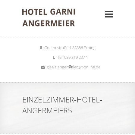
Goethestraße 1 85386 Eching
Tel: 089 319 207 1
gisela.angermeier@t-online.de
EINZELZIMMER-HOTEL-
ANGERMEIER5